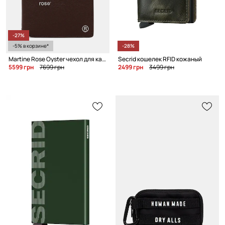
-27%
-5% в корзине*
-28%
Martine Rose Oyster чехол для карт кожаный
Secrid кошелек RFID кожаный
5599 грн
7699 грн
2499 грн
3499 грн