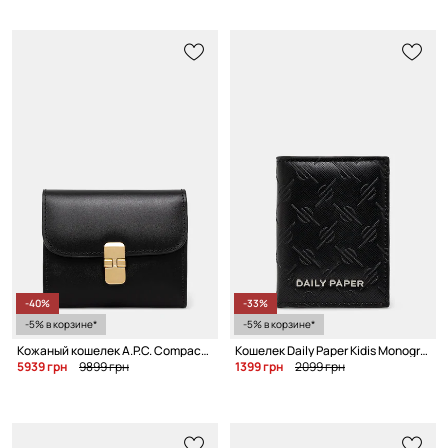
-40%
-33%
-5% в корзине*
-5% в корзине*
Кожаный кошелек A.P.C. Compact Grace
Кошелек Daily Paper Kidis Monogram Wallet
5939 грн
9899 грн
1399 грн
2099 грн