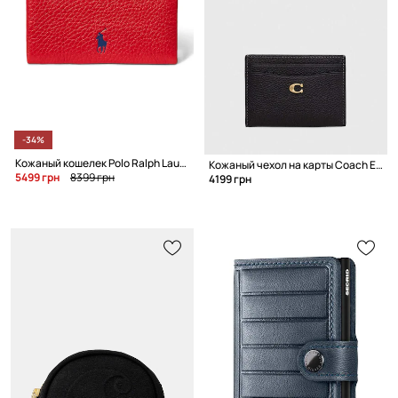
-34%
Кожаный кошелек Polo Ralph Lauren
Кожаный чехол на карты Coach Essential Card Case
5499 грн
8399 грн
4199 грн