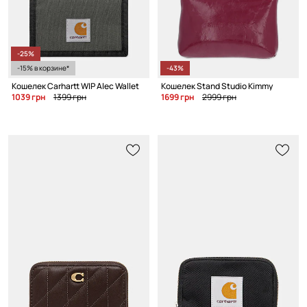
-25%
-15% в корзине*
-43%
Кошелек Carhartt WIP Alec Wallet
Кошелек Stand Studio Kimmy
1039 грн
1399 грн
1699 грн
2999 грн