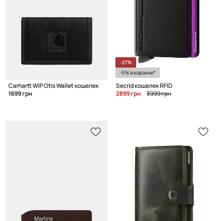
-27%
-5% в корзине*
Carhartt WIP Otis Wallet кошелек
Secrid кошелек RFID
1699 грн
2899 грн
3999 грн