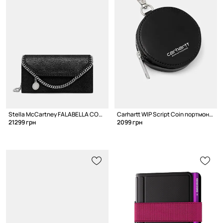
Stella McCartney FALABELLA CONTINENTAL кошелек для женщин
Carhartt WIP Script Coin портмоне из искусственной кожи
21299 грн
2099 грн