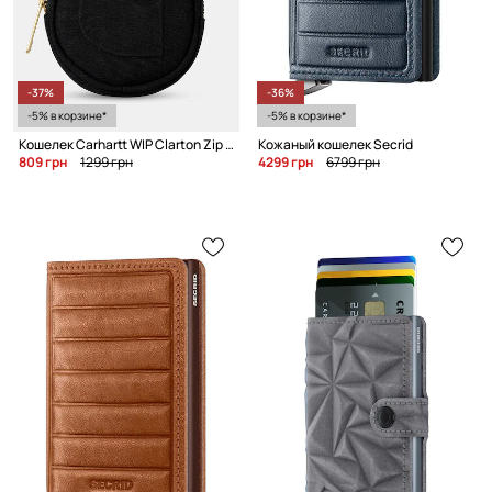
-37%
-36%
-5% в корзине*
-5% в корзине*
Кошелек Carhartt WIP Clarton Zip Wallet
Кожаный кошелек Secrid
809 грн
1299 грн
4299 грн
6799 грн