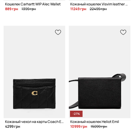
Кошелек Carhartt WIP Alec Wallet
Кожаный кошелек Visvim leather bi-fold
889 грн
1399 грн
11249 грн
22499 грн
-27%
Кожаный чехол на карты Coach Essential Card Case
Кожаный кошелек Heliot Emil
4299 грн
10999 грн
15099 грн