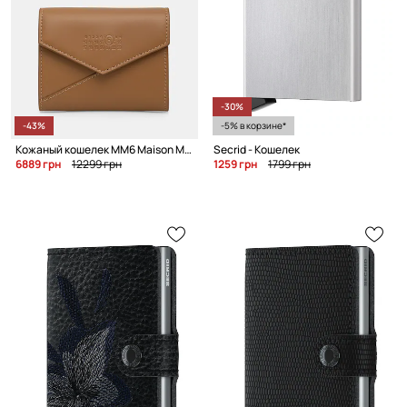
-30%
-43%
-5% в корзине*
Кожаный кошелек MM6 Maison Margiela
Secrid - Кошелек
6889 грн
12299 грн
1259 грн
1799 грн