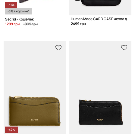
-31%
-5% в корзине*
Human Made CARD CASE чехол для карт
Secrid - Кошелек
2499 грн
1299 грн
1899 грн
-42%