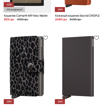
-40%
-5% в корзине*
-28%
Кошелек Carhartt WIP Alec Wallet
Кожаный кошелек Secrid CRISPLE
829 грн
1399 грн
2499 грн
3499 грн
-28%
-28%