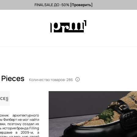
FINAL SALE ДО -50%
[Проверить]
 из ЕС (от 3500 грн) >
Исключительно оригинальные товары >
-1
g Pieces
Количество товаров: 286
кник архитектурного
м Филберт не мог найти
вки, поэтому создал их
ь история бренда Filling
тердаме в 2009-м, а
стен на весь мир своей