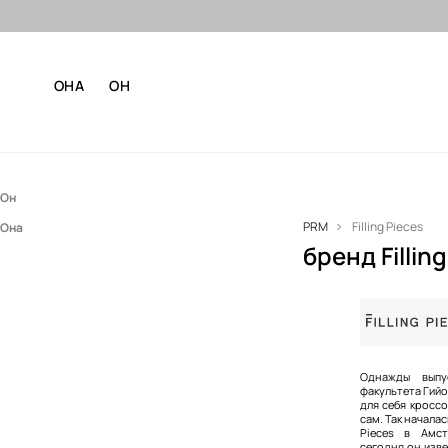
Бесплатная доставка
ОНА
ОН
Он
PRM
Filling Pieces
Она
Одежда
бренд Fillin
Обувь
Одежда
Джинсы
Обувь
Кофты
Обувь аутдор
Джинсы
Куртки
Мокасины и туфли на плоском ходу
Кофты
Обувь аутдор
Купальная одежда
Кеды
Куртки
Кроссовки
Свитеры и кардиганы
Кроссовки
Футболки и майки
Мокасины и туфли на плоском ходу
Однажды выпус
факультета Гийо
для себя кроссо
Рубашки
Ботинки и сапоги
Ботинки
сам. Так началас
Pieces в Амс
Футболки и поло
Шлепанцы и сандалии
сегодня он изве