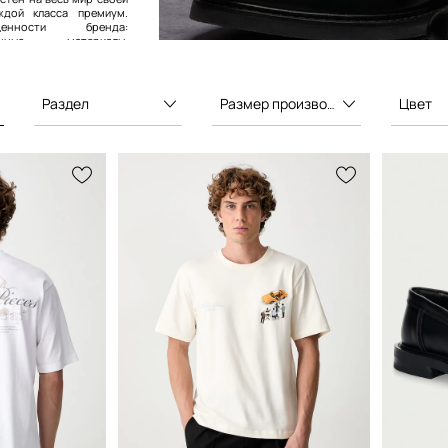
дой класса премиум.
енности бренда:
твенные материалы,
изайн, современный
сальность.
Раздел
Размер производителя
Цвет