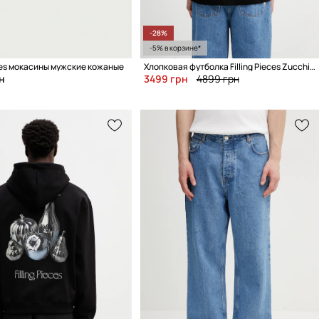
-28%
-5% в корзине*
eces мокасины мужские кожаные
Хлопковая футболка Filling Pieces Zucchini
н
3499 грн
4899 грн