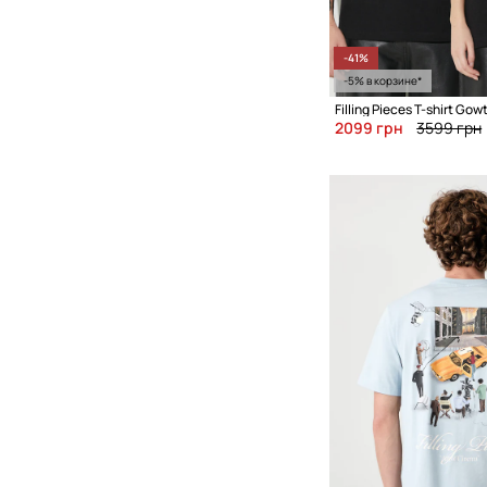
-41%
-5% в корзине*
2099 грн
3599 грн