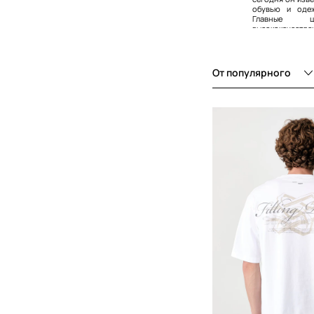
обувью и одеж
Шорты
Главные ц
высококачес
Брюки
уникальный д
взгляд и универ
От популярного