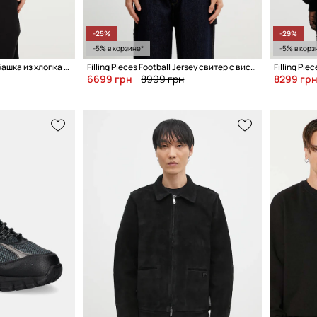
-25%
-29%
-5% в корзине*
-5% в корз
Filling Pieces Zip Shirt рубашка из хлопка для мужчин
Filling Pieces Football Jersey свитер с вискозой для мужчин
6699 грн
8999 грн
8299 гр