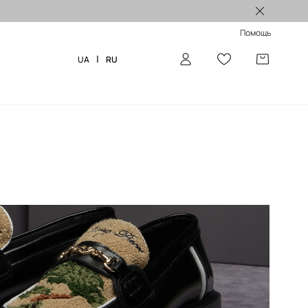
5% на первый заказ >
Помощь
|
UA
RU