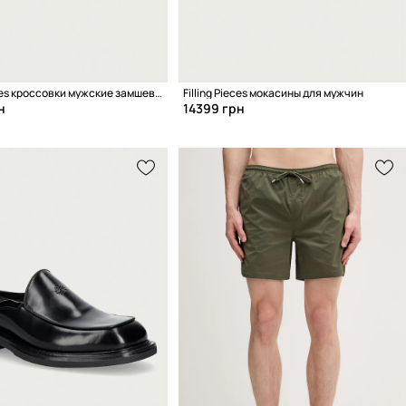
Filling Pieces кроссовки мужские замшевые
Filling Pieces мокасины для мужчин
н
14399 грн