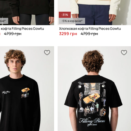
-31%
ине*
-5% в корзине*
кофта Filling Pieces Gowtu
Хлопковая кофта Filling Pieces Gowtu
н
4799 грн
3299 грн
4799 грн