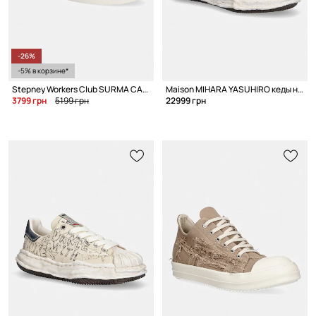
-26%
-5% в корзине*
Stepney Workers Club SURMA CANVAS кеды для мужчин
Maison MIHARA YASUHIRO кеды на платформе для мужчин
3799 грн
5199 грн
22999 грн