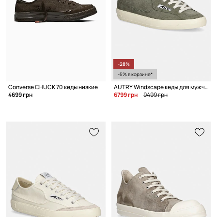
-28%
-5% в корзине*
Converse CHUCK 70 кеды низкие
AUTRY Windscape кеды для мужчин замшевые
4699 грн
6799 грн
9499 грн