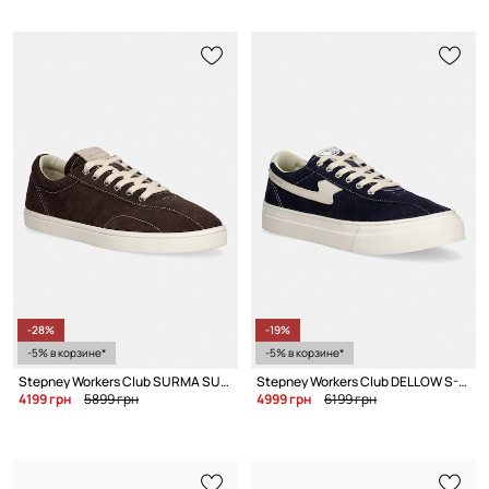
-28%
-19%
-5% в корзине*
-5% в корзине*
Stepney Workers Club SURMA SUEDE кеды мужские замшевые
Stepney Workers Club DELLOW S-STRIKE SUEDE кеды для мужчин замшевые
4199 грн
5899 грн
4999 грн
6199 грн