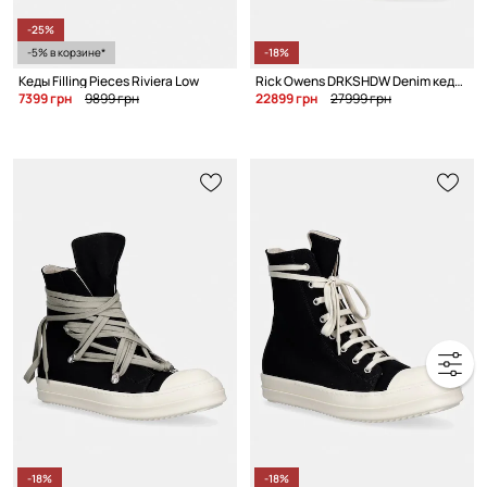
-25%
-5% в корзине*
-18%
Кеды Filling Pieces Riviera Low
Rick Owens DRKSHDW Denim кеды для мужчин
7399 грн
9899 грн
22899 грн
27999 грн
-18%
-18%