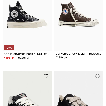
-20%
Converse Chuck Taylor Throwback HI классические кеды высокие
Кеды Converse Chuck 70 De Luxe Squared HI
4199 грн
4199 грн
5299 грн