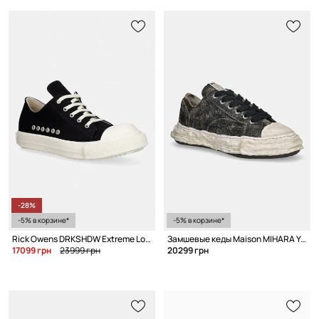
-28%
-5% в корзине*
-5% в корзине*
Rick Owens DRKSHDW Extreme Low кеды для мужчин
Замшевые кеды Maison MIHARA YASUHIRO
17099 грн
23999 грн
20299 грн