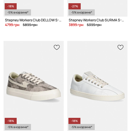
-18%
-27%
-5% в корзине*
-5% в корзине*
Stepney Workers Club DELLOW S-STRIKE REPAIR STITCH кеды для мужчин
Stepney Workers Club SURMA S-STRIKE CANVAS кеды для мужчин
4799 грн
5899 грн
3899 грн
5399 грн
-18%
-18%
-5% в корзине*
-5% в корзине*