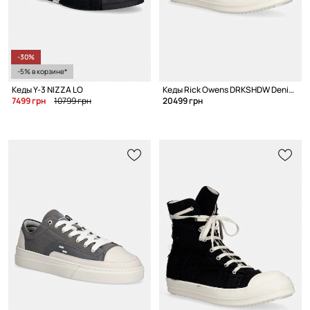
-30%
-5% в корзине*
Кеды Y-3 NIZZA LO
Кеды Rick Owens DRKSHDW Denim Low
7499 грн
10799 грн
20499 грн