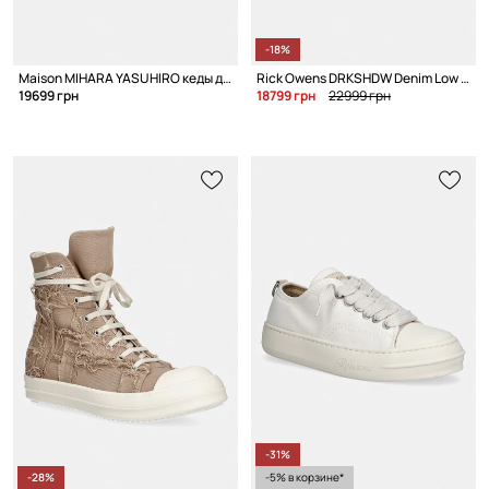
-18%
Maison MIHARA YASUHIRO кеды для мужчин
Rick Owens DRKSHDW Denim Low кеды для мужчин
19699 грн
18799 грн
22999 грн
-31%
-28%
-5% в корзине*