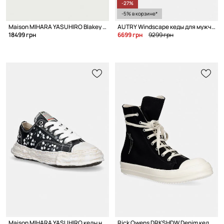
-27%
-5% в корзине*
Maison MIHARA YASUHIRO Blakey кеды низкие
AUTRY Windscape кеды для мужчин
18499 грн
6699 грн
9299 грн
Maison MIHARA YASUHIRO кеды на платформе для мужчин
Rick Owens DRKSHDW Denim кеды для мужчин