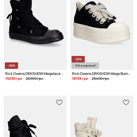
-28%
-28%
-5% в корзине*
Rick Owens DRKSHDW Megalace кеды для мужчин
Rick Owens DRKSHDW Mega Bumper Jumbolace Low кеды для мужчин
19299 грн
26999 грн
18199 грн
25499 грн