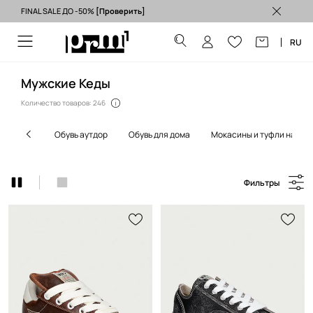
FINAL SALE ДО -50%
[Проверить]
Бесплатная доставка из ЕС (от 3500 грн) >
RU
Мужские Кеды
Количество товаров: 246
обувь аутдор
обувь для дома
мокасины и туфли на пл
Фильтры