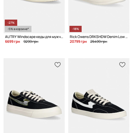
-27%
-5% в корзине*
-18%
AUTRY Windscape кеды для мужчин
Rick Owens DRKSHDW Denim Low кеды для мужчин
6699 грн
9299 грн
20799 грн
25499 грн