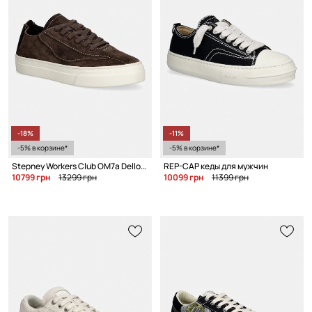
-18%
-11%
-5% в корзине*
-5% в корзине*
Stepney Workers Club OM7a Dellow OMNI UL REVERSE SUEDE кеды мужские замшевые
REP-CAP кеды для мужчин
10799 грн
13299 грн
10099 грн
11399 грн