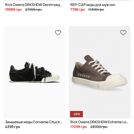
Rick Owens DRKSHDW Denim кеды для мужчин
REP-CAP кеды для мужчин
19999 грн
27999 грн
7798 грн
11399 грн
-28%
Замшевые кеды Converse Chuck Taylor Lo
Rick Owens DRKSHDW Extreme Low кеды для мужчин
4399 грн
17099 грн
23999 грн