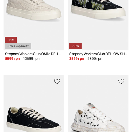
-18%
-5% в корзине*
-38%
Stepney Workers Club OM1e DELLOW OMNI SAND-WASH CANVAS кеды для мужчин
Stepney Workers Club DELLOW SHROOMHANDS REPAIR STITCH кеды для мужчин
8599 грн
10599 грн
3599 грн
5899 грн