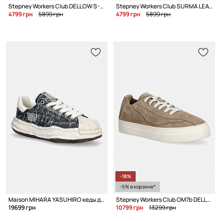
Stepney Workers Club DELLOW S-STRIKE SUN FADE CANVAS кеды для мужчин
Stepney Workers Club SURMA LEATHER кеды для мужчин кожаные
4799 грн
5899 грн
4799 грн
5899 грн
-18%
-5% в корзине*
Maison MIHARA YASUHIRO кеды для мужчин
Stepney Workers Club OM7b DELLOW OMNI UL REVERSE SUEDE кеды для мужчин замшевые
19699 грн
10799 грн
13299 грн