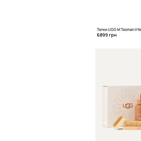
Тапки UGG M Tasman II 
6899 грн