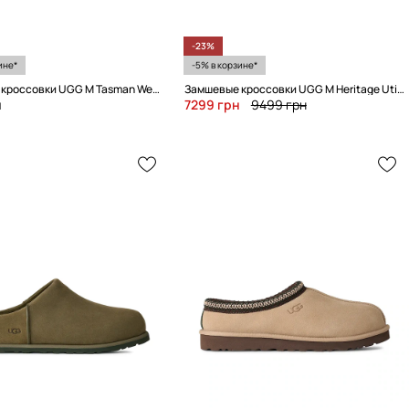
-23%
ине*
-5% в корзине*
Замшевые кроссовки UGG M Tasman Weather Hybrid
Замшевые кроссовки UGG M Heritage Utility Sneaker Knoll
н
7299 грн
9499 грн