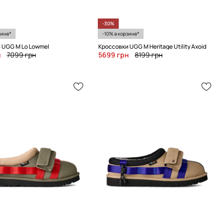
-30%
зине*
-10% в корзине*
 UGG M Lo Lowmel
Кроссовки UGG M Heritage Utility Axoid
н
7099 грн
5699 грн
8199 грн