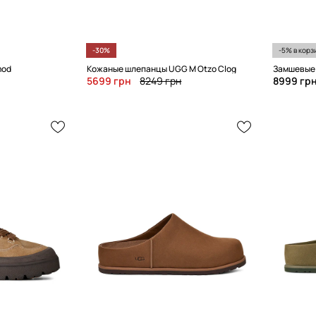
-30%
-5% в корз
mod
Кожаные шлепанцы UGG M Otzo Clog
5699 грн
8249 грн
8999 гр