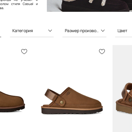
волом стиля Casual и
ва.
Категория
Размер производителя
Цвет