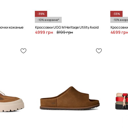
-39%
-33%
-10% в корзине*
-10% в кор
почки кожаные
Кроссовки UGG M Heritage Utility Axoid
Кроссовки
4999 грн
8199 грн
4699 гр