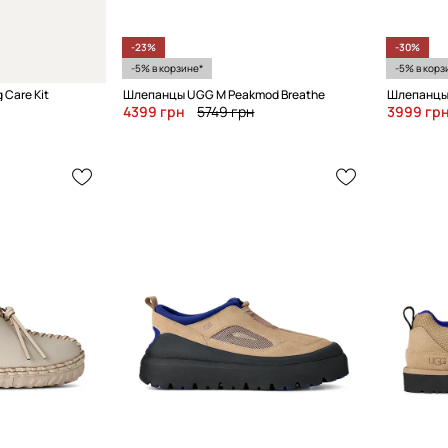
-23%
-30%
-5% в корзине*
-5% в корз
 Care Kit
Шлепанцы UGG M Peakmod Breathe
Шлепанцы 
4399 грн
5749 грн
3999 гр