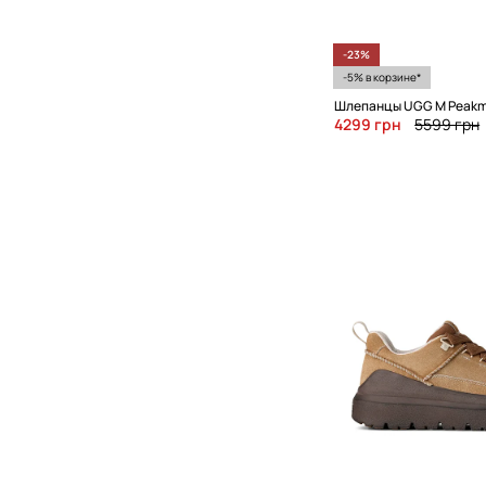
-23%
-5% в корзине*
Шлепанцы UGG M Peak
4299 грн
5599 грн