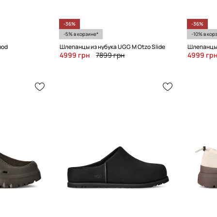
-36%
-36%
-5% в корзине*
-10% в кор
mod
Шлепанцы из нубука UGG M Otzo Slide
Шлепанцы 
4999 грн
7899 грн
4999 гр