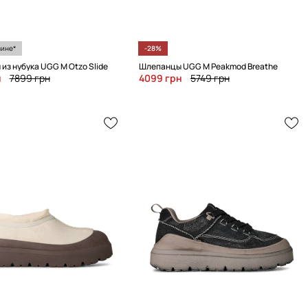
зине*
-28%
из нубука UGG M Otzo Slide
Шлепанцы UGG M Peakmod Breathe
н
7899 грн
4099 грн
5749 грн