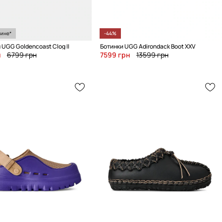
зине*
-44%
UGG Goldencoast Clog II
Ботинки UGG Adirondack Boot XXV
н
6799 грн
7599 грн
13599 грн