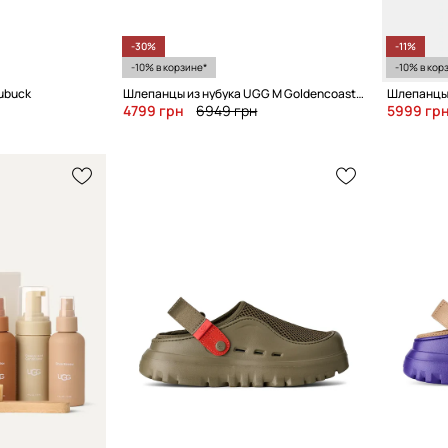
-30%
-11%
-10% в корзине*
-10% в кор
Nubuck
Шлепанцы из нубука UGG M Goldencoast Clog II Nubuck
Шлепанцы 
4799 грн
6949 грн
5999 гр