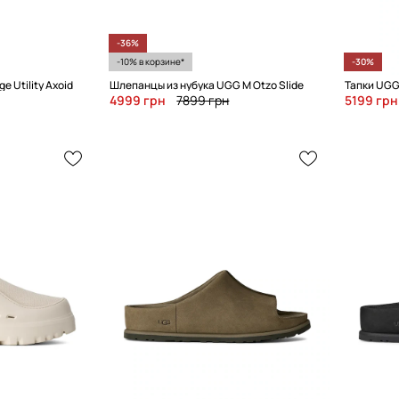
-36%
-10% в корзине*
-30%
e Utility Axoid
Шлепанцы из нубука UGG M Otzo Slide
Тапки UGG
4999 грн
7899 грн
5199 грн