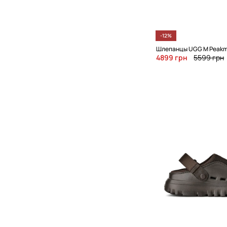
-12%
Шлепанцы UGG M Peak
4899 грн
5599 грн