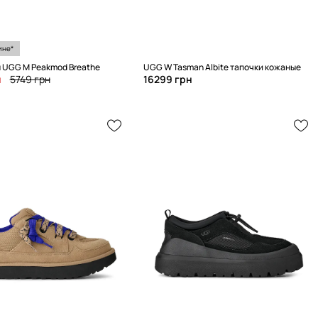
ине*
UGG M Peakmod Breathe
UGG W Tasman Albite тапочки кожаные
н
5749 грн
16299 грн