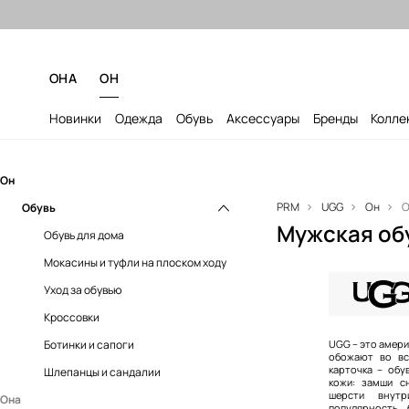
Бесплатная доставка
ОНА
ОН
Новинки
Одежда
Обувь
Аксессуары
Бренды
Колле
Он
PRM
UGG
Он
О
Обувь
Мужская об
Обувь для дома
Мокасины и туфли на плоском ходу
Уход за обувью
Кроссовки
Ботинки и сапоги
UGG – это амери
обожают во вс
карточка – обу
Шлепанцы и сандалии
кожи: замши с
шерсти внут
Она
популярность 