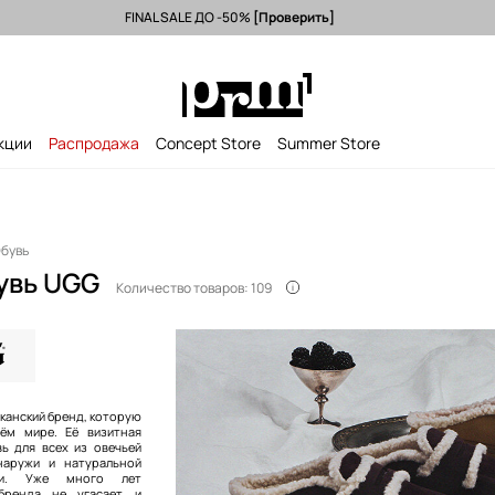
FINAL SALE ДО -50%
[Проверить]
 из ЕС (от 3500 грн) >
Исключительно оригинальные товары >
-1
кции
Распродажа
Concept Store
Summer Store
бувь
увь UGG
Количество товаров: 109
канский бренд, которую
ём мире. Её визитная
вь для всех из овечьей
наружи и натуральной
ри. Уже много лет
бренда не угасает и