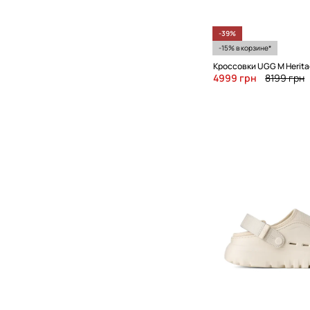
-39%
-15% в корзине*
Кроссовки UGG M Heritag
4999 грн
8199 грн