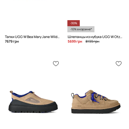
-30%
-10% в корзине*
Тапки UGG W Bea Mary Jane Wildwood
Шлепанцы из нубука UGG W Otzo Clog
7679 грн
5699 грн
8199 грн