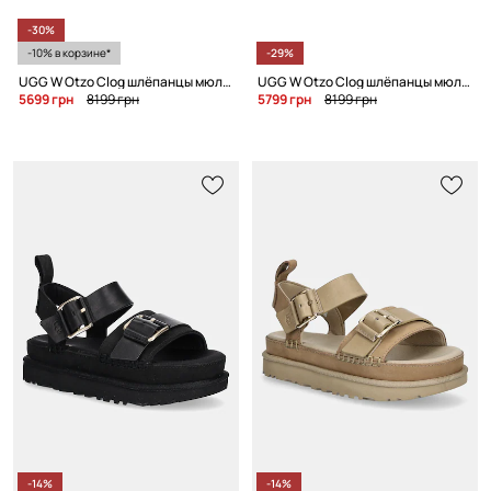
-30%
-10% в корзине*
-29%
UGG W Otzo Clog шлёпанцы мюли для женщин кожаные
UGG W Otzo Clog шлёпанцы мюли для женщин кожаные
5699 грн
8199 грн
5799 грн
8199 грн
-14%
-14%