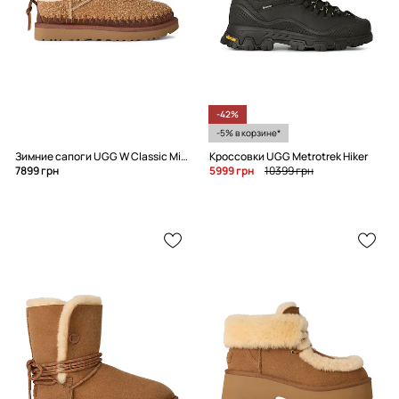
-42%
-5% в корзине*
Зимние сапоги UGG W Classic Micro Biarritz
Кроссовки UGG Metrotrek Hiker
7899 грн
5999 грн
10399 грн