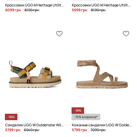
Кроссовки UGG M Heritage Utility Axoid
Кроссовки UGG M Heritage Utility Axoid
6099 грн
8199 грн
5699 грн
8199 грн
-18%
-16%
-15% в корзине*
Сандалии UGG W Goldenstar Wildwood
Кожаные сандалии UGG W Goldengaze Embossed Ankle Wrap
5799 грн
6949 грн
5799 грн
7099 грн