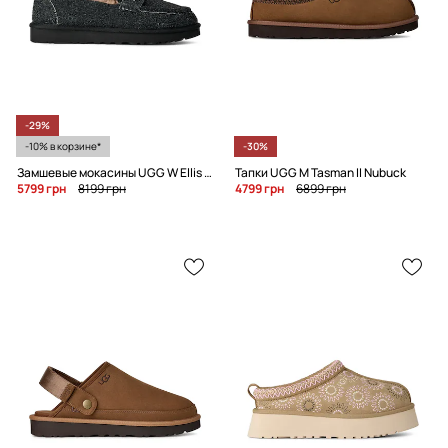
-29%
-10% в корзине*
-30%
Замшевые мокасины UGG W Ellis Loafer
Тапки UGG M Tasman II Nubuck
5799 грн
8199 грн
4799 грн
6899 грн