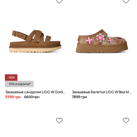
-16%
-10% в корзине*
Замшевые сандалии UGG W Goldenstar Gleam
Замшевые балетки UGG W Bea Mary Jane Meadow
5599 грн
6699 грн
7899 грн