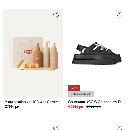
-28%
-5% в корзине*
Уход за обувью UGG Ugg Care Kit
Сандалии UGG W Goldenglow Toggle
2799 грн
4099 грн
5759 грн