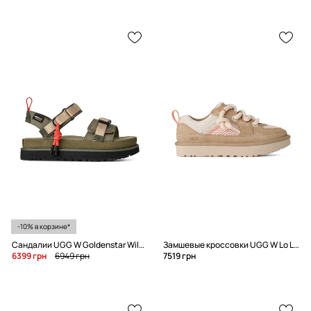
-10% в корзине*
Сандалии UGG W Goldenstar Wildwood
Замшевые кроссовки UGG W Lo Lowmel Mesh
6399 грн
6949 грн
7519 грн