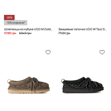
-25%
-10% в корзине*
Шлепанцы из нубука UGG M Goldencoast Clog II Nubuck
Замшевые тапочки UGG W Tazz Sun Stitch
5199 грн
6949 грн
7749 грн