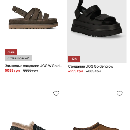
-23%
-15% в корзине*
-12%
Замшевые сандалии UGG W Goldenstar Gleam
Сандалии UGG Goldenglow
5099 грн
6699 грн
4299 грн
4889 грн