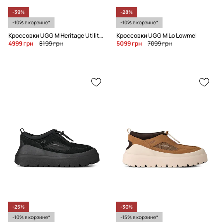
-39%
-28%
-10% в корзине*
-10% в корзине*
Кроссовки UGG M Heritage Utility Axoid
Кроссовки UGG M Lo Lowmel
4999 грн
8199 грн
5099 грн
7099 грн
-25%
-30%
-10% в корзине*
-15% в корзине*