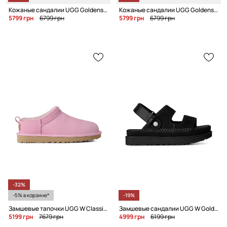
Кожаные сандалии UGG Goldenstar Villa
Кожаные сандалии UGG Goldenstar Villa
5799 грн
6799 грн
5799 грн
6799 грн
-32%
-5% в корзине*
-19%
Замшевые тапочки UGG W Classic Micro
Замшевые сандалии UGG W Goldenstar Glide
5199 грн
7679 грн
4999 грн
6199 грн