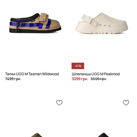
-41%
Тапки UGG M Tasman Wildwood
Шлепанцы UGG M Peakmod
7499 грн
3299 грн
5599 грн