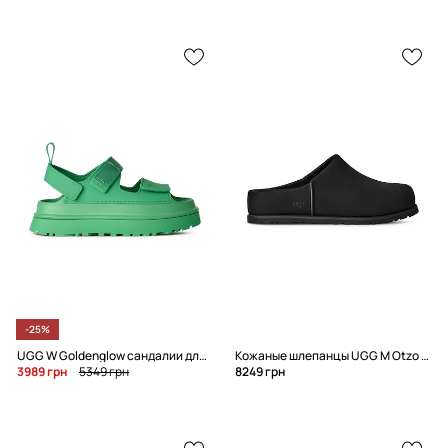
-25%
UGG W Goldenglow сандалии для женщин
Кожаные шлепанцы UGG M Otzo Clog
3989 грн
5349 грн
8249 грн