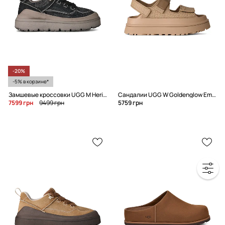
-20%
-5% в корзине*
Замшевые кроссовки UGG M Heritage Utility Sneaker Knoll
Сандалии UGG W Goldenglow Embossed
7599 грн
9499 грн
5759 грн