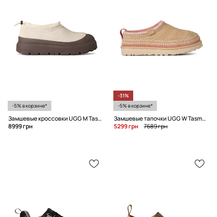
-31%
-5% в корзине*
-5% в корзине*
Замшевые кроссовки UGG M Tasman Weather Hybrid
Замшевые тапочки UGG W Tasman Meadow
8999 грн
5299 грн
7689 грн