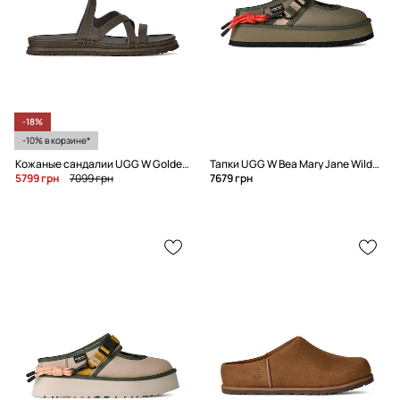
-18%
-10% в корзине*
Кожаные сандалии UGG W Goldengaze Embossed Ankle Wrap
Тапки UGG W Bea Mary Jane Wildwood
5799 грн
7099 грн
7679 грн