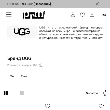
FINAL SALE ДО -50%
[Проверить]
Бесплатная доставка из ЕС (от 3500 грн) >
RU
UGG – это американский бренд, которую
обожают во всём мире. Её визитная карточка –
обувь для всех из овечьей кожи: замши снаружи
и натуральной шерсти внутри. Уже много лет
популярность бренда не угасает и считается символом стиля Casual и
высокого качества.
Бренд UGG
Количество товаров: 266
он
она
Фильтры