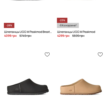
-23%
-28%
-5% в корзине*
Шлепанцы UGG M Peakmod Breathe
Шлепанцы UGG M Peakmod
4099 грн
5749 грн
4299 грн
5599 грн