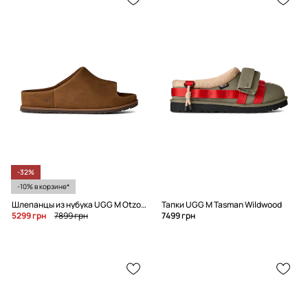
-32%
-10% в корзине*
Шлепанцы из нубука UGG M Otzo Slide
Тапки UGG M Tasman Wildwood
5299 грн
7899 грн
7499 грн