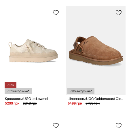
-15%
-15% в корзине*
-10% в корзине*
Кроссовки UGG Lo Lowmel
Шлепанцы UGG Goldencoast Clog II
5299 грн
6249 грн
6499 грн
6799 грн