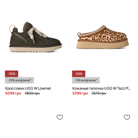
-35%
-29%
-10% в корзине*
-5% в корзине*
Кроссовки UGG W Lowmel
Кожаные тапочки UGG W Tazz Plains
5099 грн
7899 грн
5399 грн
7679 грн