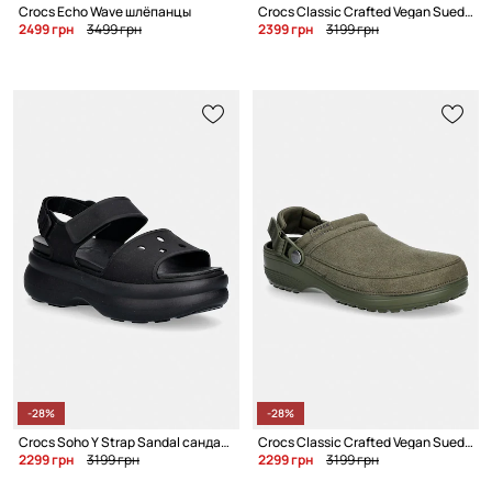
Crocs Echo Wave шлёпанцы
Crocs Classic Crafted Vegan Suede Cg шлёпанцы
2499 грн
3499 грн
2399 грн
3199 грн
-28%
-28%
Crocs Soho Y Strap Sandal сандалии для женщин
Crocs Classic Crafted Vegan Suede Cg шлёпанцы для мужчин
2299 грн
3199 грн
2299 грн
3199 грн