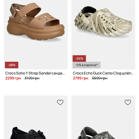
-24%
-28%
-5% в корзине*
Crocs Soho Y Strap Sandal сандалии для женщин
Crocs Echo Duck Camo Clog шлёпанцы
2299 грн
3199 грн
2799 грн
3699 грн