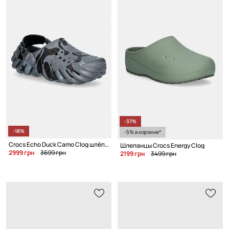
-37%
-18%
-5% в корзине*
Crocs Echo Duck Camo Clog шлёпанцы
Шлепанцы Crocs Energy Clog
2999 грн
3699 грн
2199 грн
3499 грн