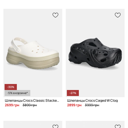
-30%
-5% в корзине*
-27%
Шлепанцы Crocs Classic Stacked Clog
Шлепанцы Crocs Caged W Clog
2699 грн
3899 грн
2899 грн
3999 грн