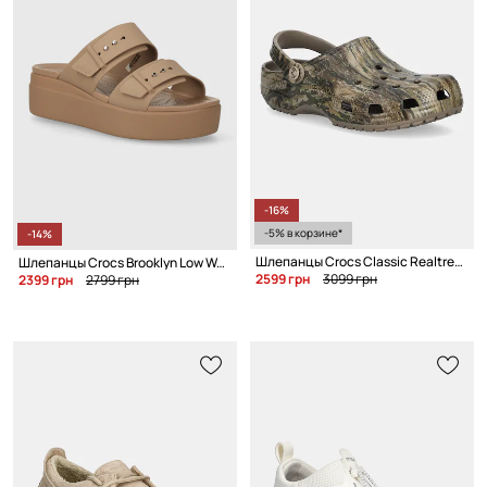
-16%
-5% в корзине*
-14%
Шлепанцы Crocs Classic Realtree Legacy Clog
Шлепанцы Crocs Brooklyn Low Wedge Sandal
2599 грн
3099 грн
2399 грн
2799 грн