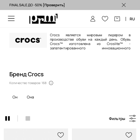
FINAL SALE ДО -50%
[Проверить]
Бесплатная доставка из ЕС (от 3500 грн) >
RU
Crocs является мировым лидером в
производстве обуви на каждый день. Обувь
Crocs™ изготовлена из Croslite™ -
запатентированного инновационного
материала, который обеспечивает мягкость, легкость, комфорт,
защищает от образования неприятного запаха, кроме того очень
прочный и быстро сохнет (благодаря этому они отлично подходят для
воды или во время работы в саду).
Бренд Crocs
Количество товаров: 168
он
она
Фильтры