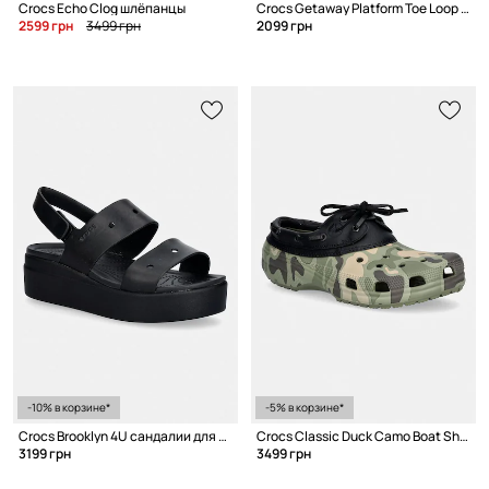
Crocs Echo Clog шлёпанцы
Crocs Getaway Platform Toe Loop шлёпанцы для женщин
2599 грн
3499 грн
2099 грн
-10% в корзине*
-5% в корзине*
Crocs Brooklyn 4U сандалии для женщин
Crocs Classic Duck Camo Boat Shoe мокасины для мужчин
3199 грн
3499 грн