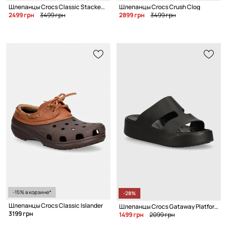
Шлепанцы Crocs Classic Stacked Clog
Шлепанцы Crocs Crush Clog
2499 грн
3499 грн
2899 грн
3499 грн
-15% в корзине*
-28%
Шлепанцы Crocs Classic Islander
Шлепанцы Crocs Gataway Platform H - Strap
3199 грн
1499 грн
2099 грн