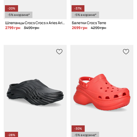
-20%
-37%
-5% в корзине*
-5% в корзине*
Шлепанцы Crocs Crocs x Aries Arise
Балетки Crocs Terre
2799 грн
3499 грн
2699 грн
4299 грн
-30%
-28%
-5% в корзине*