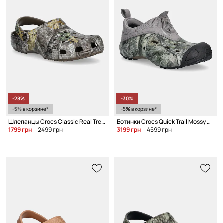
-28%
-30%
-5% в корзине*
-5% в корзине*
Шлепанцы Crocs Classic Real Tree Edge Clog
Ботинки Crocs Quick Trail Mossy Oak Shoe
1799 грн
2499 грн
3199 грн
4599 грн