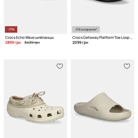
-17%
-5% в корзине*
Crocs Echo Wave шлёпанцы
Crocs Getaway Platform Toe Loop вьетнамки для женщин
2899 грн
3499 грн
2099 грн