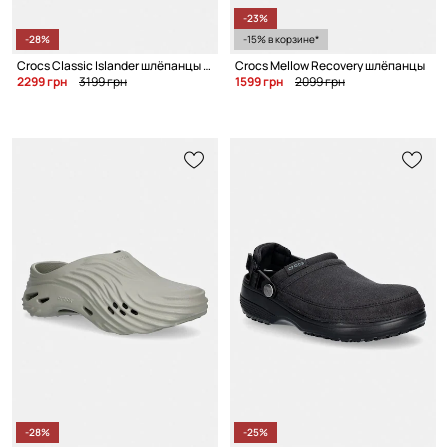
-23%
-28%
-15% в корзине*
Crocs Classic Islander шлёпанцы для мужчин
Crocs Mellow Recovery шлёпанцы
2299 грн
3199 грн
1599 грн
2099 грн
-28%
-25%