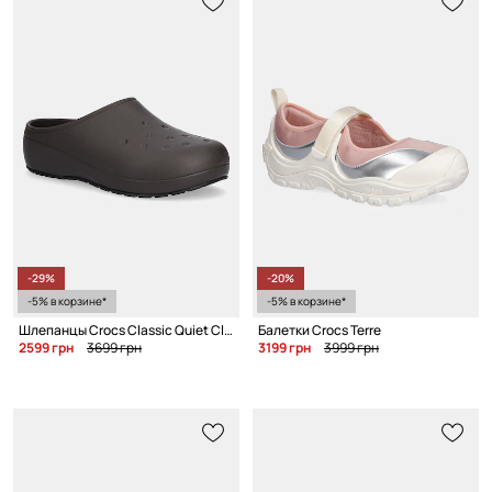
-29%
-20%
-5% в корзине*
-5% в корзине*
Шлепанцы Crocs Classic Quiet Clog
Балетки Crocs Terre
2599 грн
3699 грн
3199 грн
3999 грн