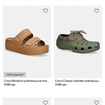
-10% в корзине*
Crocs Brooklyn шлёпанцы на платформе для женщин
Crocs Classic Islander шлёпанцы для мужчин
3199 грн
3199 грн