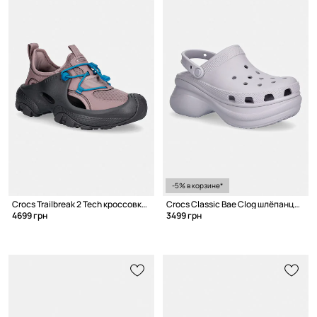
-5% в корзине*
Crocs Trailbreak 2 Tech кроссовки с вырезами
Crocs Classic Bae Clog шлёпанцы на платформе для женщин
4699 грн
3499 грн