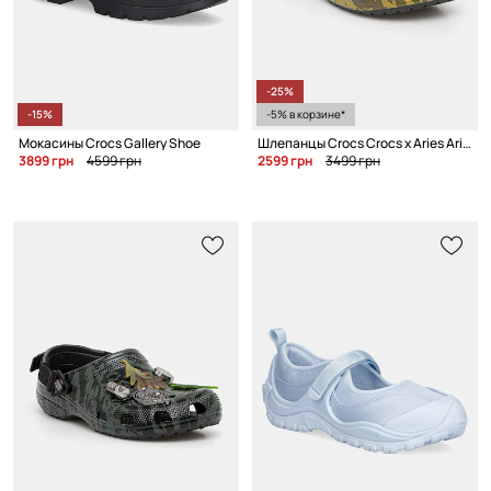
-25%
-15%
-5% в корзине*
Мокасины Crocs Gallery Shoe
Шлепанцы Crocs Crocs x Aries Arise
3899 грн
4599 грн
2599 грн
3499 грн