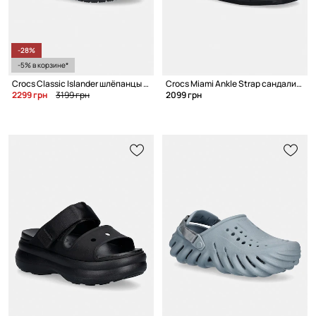
-28%
-5% в корзине*
Crocs Classic Islander шлёпанцы для мужчин
Crocs Miami Ankle Strap сандалии для женщин
2299 грн
3199 грн
2099 грн