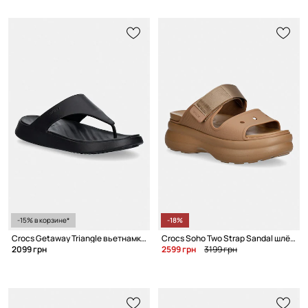
-15% в корзине*
-18%
Crocs Getaway Triangle вьетнамки для женщин
Crocs Soho Two Strap Sandal шлёпанцы для женщин
2099 грн
2599 грн
3199 грн