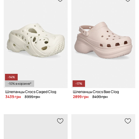
-14%
-10% в корзине*
-17%
Шлепанцы Crocs Caged Clog
Шлепанцы Crocs Bae Clog
3439 грн
3999 грн
2899 грн
3499 грн