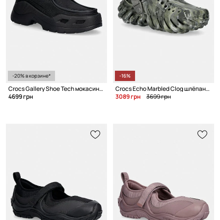
-20% в корзине*
-16%
Crocs Gallery Shoe Tech мокасины для мужчин
Crocs Echo Marbled Clog шлёпанцы мюли
4699 грн
3089 грн
3699 грн