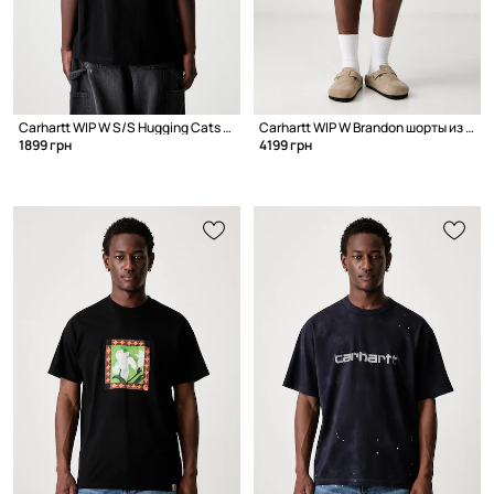
Carhartt WIP W S/S Hugging Cats футболка из хлопка для женщин
Carhartt WIP W Brandon шорты из денима для женщин
1899 грн
4199 грн