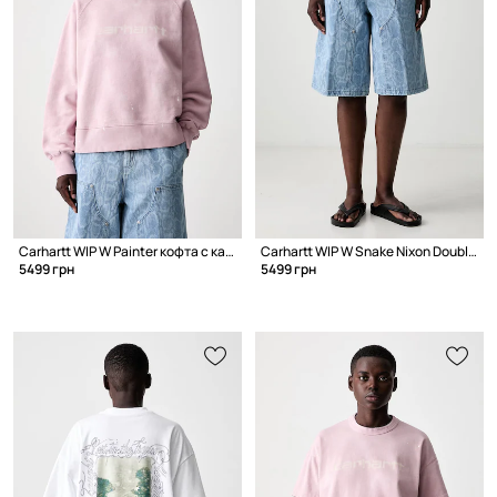
Carhartt WIP W Painter кофта с капюшоном из хлопка для женщин
Carhartt WIP W Snake Nixon Double Knee шорты carpenter из денима для женщин
5499 грн
5499 грн