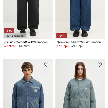
-38%
-10% в корзине*
-24%
Джинсы Carhartt WIP W Brandon Single Knee Pant
Джинсы Carhartt WIP W' Brandon
3999 грн
6499 грн
3799 грн
4999 грн