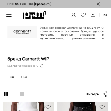
FINAL SALE ДО -50%
[Проверить]
Бесплатная доставка из ЕС (от 3500 грн) >
RU
Эдвин Фей основал Carhartt WIP в 1994 году. С
момента своего основания бренду удалось
построить прочные отношения с
вдохновляющими, провокационными и
перспективными фигурами в музыке и спорте, став культовым и
узнаваемым брендом в мире streetwear. В свое время, он сотрудничал с
такими брендами, как Vans, APC, Patta, Neighborhood, Junya Watanabe и
многими другими.
бренд Carhartt WIP
Количество товаров: 1570
он
она
Фильтры