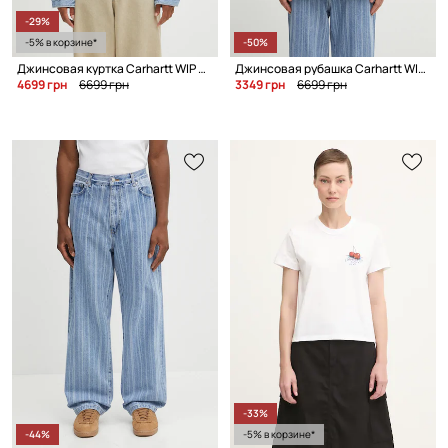
-29%
-5% в корзине*
-50%
Джинсовая куртка Carhartt WIP W' Rylan
Джинсовая рубашка Carhartt WIP Tigan
4699 грн
6699 грн
3349 грн
6699 грн
-33%
-44%
-5% в корзине*