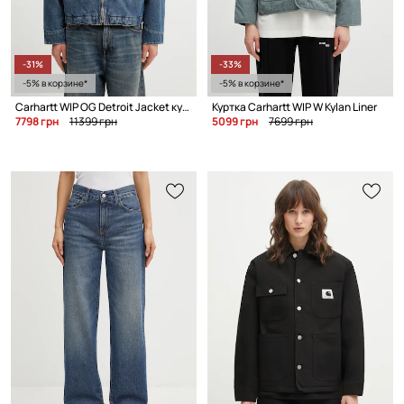
-31%
-33%
-5% в корзине*
-5% в корзине*
Carhartt WIP OG Detroit Jacket куртка из денима для мужчин
Куртка Carhartt WIP W Kylan Liner
7798 грн
11399 грн
5099 грн
7699 грн