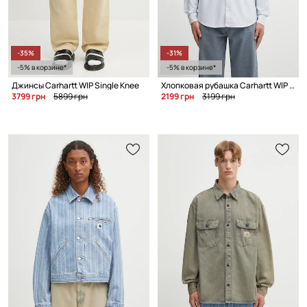
-35%
-31%
-5% в корзине*
-5% в корзине*
Джинсы Carhartt WIP Single Knee
Хлопковая рубашка Carhartt WIP L/S C-Logo
3799 грн
5899 грн
2199 грн
3199 грн