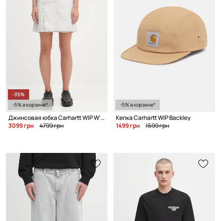
-35%
-5% в корзине*
-5% в корзине*
Джинсовая юбка Carhartt WIP W' Emery
Кепка Carhartt WIP Backley
3099 грн
4799 грн
1499 грн
1599 грн