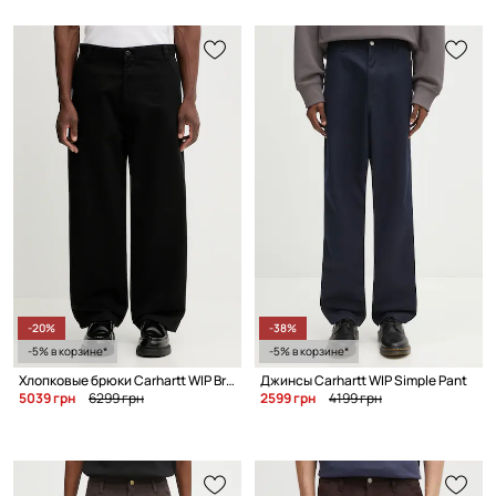
-20%
-38%
-5% в корзине*
-5% в корзине*
Хлопковые брюки Carhartt WIP Brady Pant
Джинсы Carhartt WIP Simple Pant
5039 грн
6299 грн
2599 грн
4199 грн