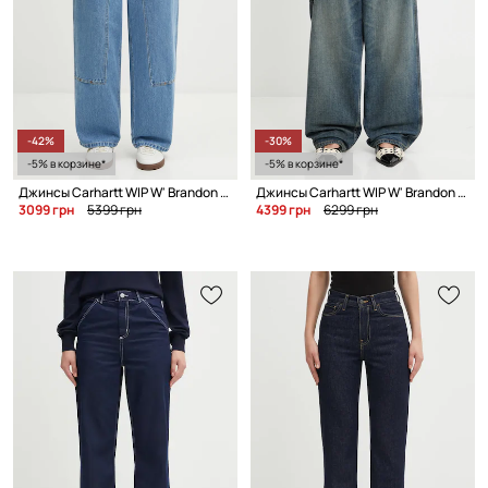
-42%
-30%
-5% в корзине*
-5% в корзине*
Джинсы Carhartt WIP W' Brandon Double Knee Pant
Джинсы Carhartt WIP W' Brandon Single Knee Pant
3099 грн
5399 грн
4399 грн
6299 грн