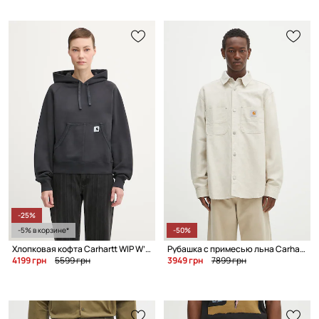
-25%
-5% в корзине*
-50%
Хлопковая кофта Carhartt WIP W’ Hooded Hudson
Рубашка с примесью льна Carhartt WIP Walter
4199 грн
5599 грн
3949 грн
7899 грн