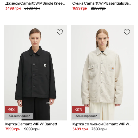
Джинсы Carhartt WIP Single Knee Pant
Сумка Carhartt WIP Essentials Bag, Small
3499 грн
5399 грн
1699 грн
2299 грн
-16%
-27%
-5% в корзине*
-5% в корзине*
Куртка Carhartt WIP W' Barnett
Куртка со льоном Carhartt WIP Walter Chore
7599 грн
9099 грн
5499 грн
7599 грн