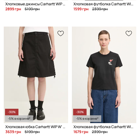
Хлопковые джинсы Carhartt WIP Rylan
Хлопковая футболка Carhartt WIP W' S/S Jake Garcia
2899 грн
5199 грн
1599 грн
2399 грн
-30%
-30%
-5% в корзине*
-5% в корзине*
Хлопковая юбка Carhartt WIP W' Kingston
Хлопковая футболка Carhartt WIP W' S/S Jake Garcia
3639 грн
5199 грн
1679 грн
2399 грн