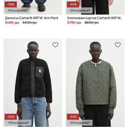
-35%
-33%
-5% в корзине*
-5% в корзине*
Джинсы Carhartt WIP W' Arin Pant
Хлопковая куртка Carhartt WIP W OG Michigan Coat
3499 грн
5399 грн
5799 грн
8699 грн
-25%
-33%
-15% в корзине*
-5% в корзине*