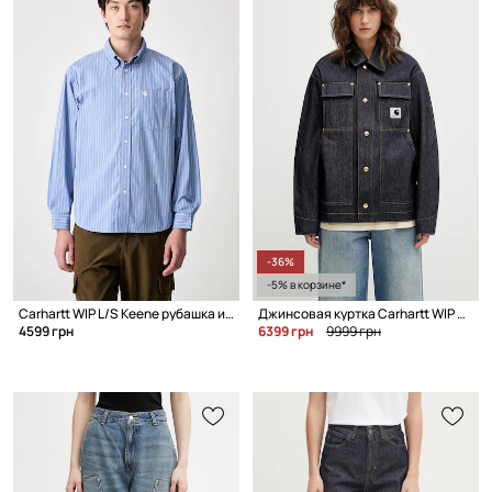
-36%
-5% в корзине*
Carhartt WIP L/S Keene рубашка из хлопка для мужчин
Джинсовая куртка Carhartt WIP W OG Arctic Jacket
4599 грн
6399 грн
9999 грн