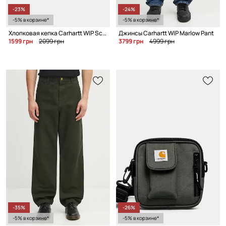
-23%
-24%
-5% в корзине*
-5% в корзине*
Хлопковая кепка Carhartt WIP Schooling Cap
Джинсы Carhartt WIP Marlow Pant
1599 грн
2099 грн
3799 грн
4999 грн
-35%
-26%
-5% в корзине*
-5% в корзине*