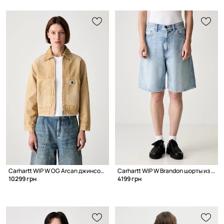
Carhartt WIP W OG Arcan джинсовая куртка для женщин из денима
Carhartt WIP W Brandon шорты из денима для женщин
10299 грн
4199 грн