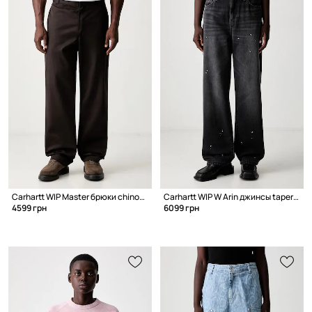
Carhartt WIP Master брюки chinos с хлопком для мужчин
Carhartt WIP W Arin джинсы tapered для женщин
4599 грн
6099 грн