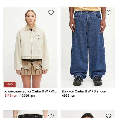
-50%
Хлопковая куртка Carhartt WIP W' Emery
Джинсы Carhartt WIP Brandon
5149 грн
10299 грн
4999 грн