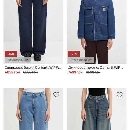
-34%
-21%
-5% в корзине*
-5% в корзине*
Хлопковые брюки Carhartt WIP W' Pierce Pant Straight
Джинсовая куртка Carhartt WIP OG Chore Coat
4099 грн
6299 грн
7499 грн
9599 грн