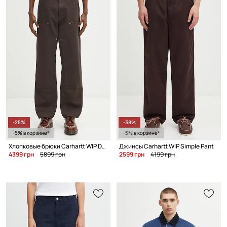
-25%
-38%
-5% в корзине*
-5% в корзине*
Хлопковые брюки Carhartt WIP Double Knee Pant
Джинсы Carhartt WIP Simple Pant
4399 грн
5899 грн
2599 грн
4199 грн