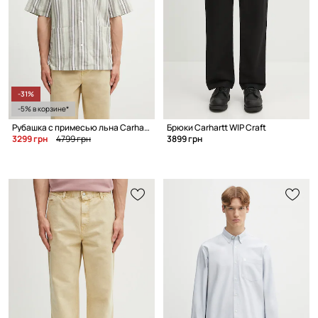
-31%
-5% в корзине*
Рубашка с примесью льна Carhartt WIP S/S Folsey
Брюки Carhartt WIP Craft
3299 грн
4799 грн
3899 грн