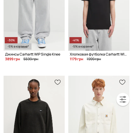
-30%
-41%
-5% в корзине*
-5% в корзине*
Джинсы Carhartt WIP Single Knee
Хлопковая футболка Carhartt WIP S/S Alumni
3899 грн
5599 грн
1179 грн
1999 грн