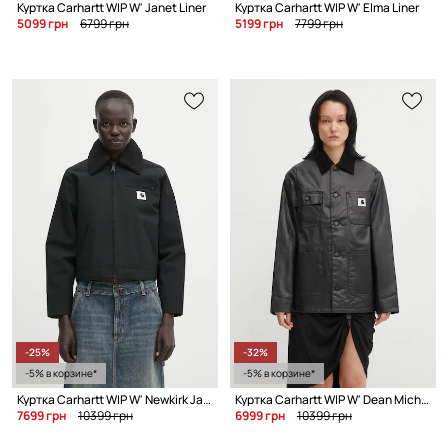
Куртка Carhartt WIP W' Janet Liner
Куртка Carhartt WIP W' Elma Liner
5099 грн
6799 грн
5199 грн
7799 грн
-25%
-32%
-5% в корзине*
-5% в корзине*
Куртка Carhartt WIP W' Newkirk Jacket
Куртка Carhartt WIP W' Dean Michigan Jacket
7699 грн
10399 грн
6999 грн
10399 грн