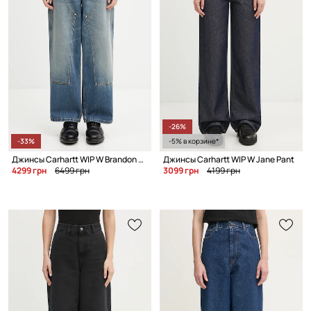
-26%
-33%
-5% в корзине*
Джинсы Carhartt WIP W Brandon Double Knee Pant
Джинсы Carhartt WIP W Jane Pant
4299 грн
6499 грн
3099 грн
4199 грн