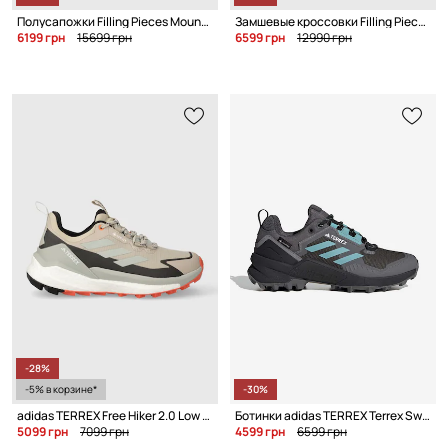
Полусапожки Filling Pieces Mountain Onyx
Замшевые кроссовки Filling Pieces Mountain Boot Quartz
6199 грн
15699 грн
6599 грн
12990 грн
-28%
-5% в корзине*
-30%
adidas TERREX Free Hiker 2.0 Low GORE-TEX
Ботинки adidas TERREX Terrex Swift R3 GTX
5099 грн
7099 грн
4599 грн
6599 грн