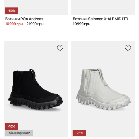
-50%
Ботинки ROA Andreas
Ботинки Salomon X-ALP MID LTR Gore-Tex
10999 грн
21999 грн
10999 грн
-10%
-5% в корзине*
-26%