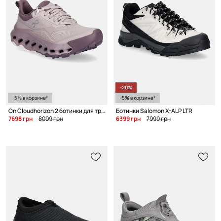
-20%
-5% в корзине*
-5% в корзине*
On Cloudhorizon 2 ботинки для треккинга
Ботинки Salomon X-ALP LTR
7698 грн
8099 грн
6399 грн
7999 грн