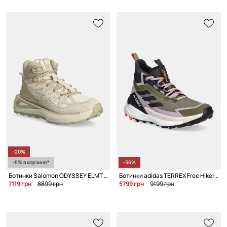
-20%
-5% в корзине*
-36%
Ботинки Salomon ODYSSEY ELMT MID Gore-Tex
Ботинки adidas TERREX Free Hiker 2 Gore-Tex W
7119 грн
8899 грн
5799 грн
9199 грн