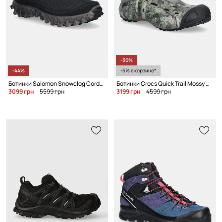
-30%
-44%
-5% в корзине*
Ботинки Salomon Snowclog Corduroy
Ботинки Crocs Quick Trail Mossy Oak Shoe
3099 грн
5599 грн
3199 грн
4599 грн