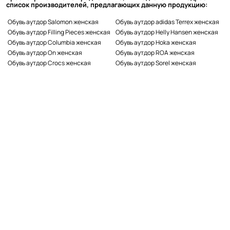
список производителей, предлагающих данную продукцию:
Обувь аутдор Salomon женская
Обувь аутдор adidas Terrex женская
Обувь аутдор Filling Pieces женская
Обувь аутдор Helly Hansen женская
Обувь аутдор Columbia женская
Обувь аутдор Hoka женская
Обувь аутдор On женская
Обувь аутдор ROA женская
Обувь аутдор Crocs женская
Обувь аутдор Sorel женская