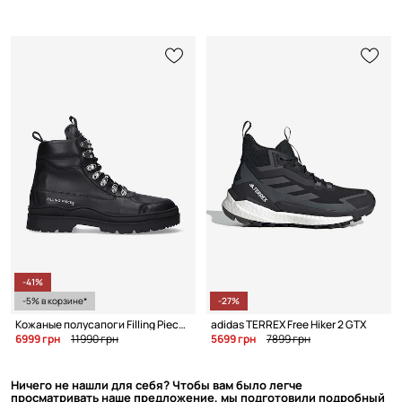
-41%
-5% в корзине*
-27%
Кожаные полусапоги Filling Pieces
adidas TERREX Free Hiker 2 GTX
6999 грн
11990 грн
5699 грн
7899 грн
Ничего не нашли для себя? Чтобы вам было легче
просматривать наше предложение, мы подготовили подробный