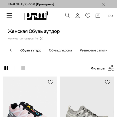
FINAL SALE ДО -50%
[Проверить]
Бесплатная доставка из ЕС (от 3500 грн) >
RU
Женская Обувь аутдор
Количество товаров: 44
обувь аутдор
обувь для дома
резиновые сапоги
Фильтры